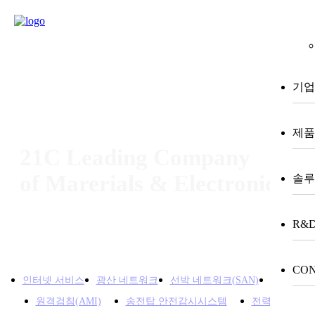
m
기업
제품
21C Leading Company
of Marerials & Electronics
솔루
R&
Home > 솔루션 > 블록 통신 시스템
CON
인터넷 서비스
광산 네트워크
선박 네트워크(SAN)
스마트 그
원격검침(AMI)
송전탑 안전감시시스템
전력 통신 시