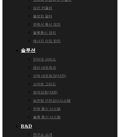
상간 커플러
블로킹 필터
전력선 통신 장치
블록통신 장치
에너지 수집 장치
솔루션
인터넷 서비스
광산 네트워크
선박 네트워크(SAN)
스마트 그리드
원격검침(AMI)
송전탑 안전감시시스템
전력 통신 시스템
블록 통신 시스템
R&D
연구소 소개