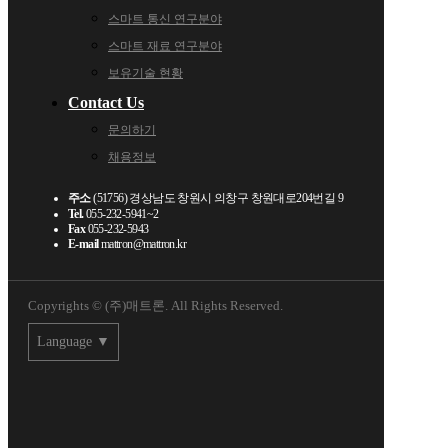
스마트 통신 연구분야
스마트 재료 연구분야
보유기술 현황
Contact Us
문의하기
채용정보
주소
(51756) 경상남도 창원시 의창구 창원대로204번길 9
Tel.
055-232-5941~2
Fax
055-232-5943
E-mail
mattron@mattron.kr
Copyrights © (주)매트론. All Rights Reserved.
Language ▼