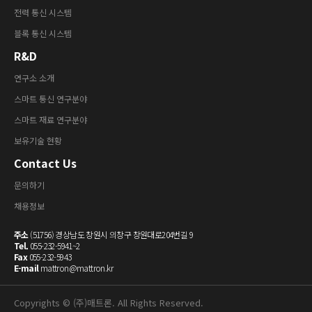
전력 통신 시스템
블록 통신 시스템
R&D
연구소 소개
스마트 통신 연구분야
스마트 재료 연구분야
보유기술 현황
Contact Us
문의하기
채용정보
주소
(51756) 경상남도 창원시 의창구 창원대로204번길 9
Tel.
055-232-5941~2
Fax
055-232-5943
E-mail
mattron@mattron.kr
Copyrights © (주)매트론. All Rights Reserved.