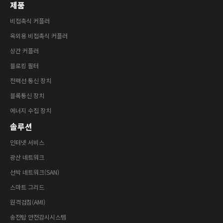
제품
비접촉식 커플러
옥외용 비접촉식 커플러
상간 커플러
블로킹 필터
전력선 통신 장치
블록통신 장치
에너지 수집 장치
솔루션
인터넷 서비스
광산 네트워크
선박 네트워크(SAN)
스마트 그리드
원격검침(AMI)
송전탑 안전감시시스템