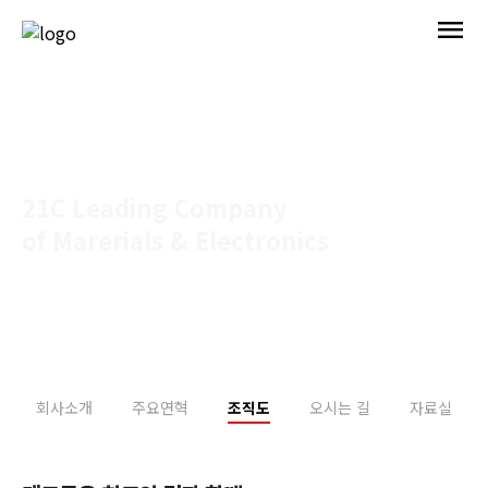
menu
21C Leading Company
of Marerials & Electronics
Home > 기업정보 > 조직도
회사소개
주요연혁
조직도
오시는 길
자료실